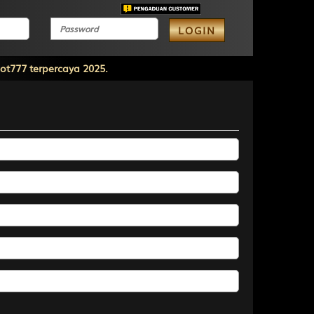
LOGIN
 terpercaya 2025.