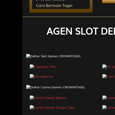
Cara Bermain Togel
15-12-2022 21:45:06
AGEN SLOT D