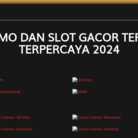
EMO DAN SLOT GACOR TE
TERPERCAYA 2024