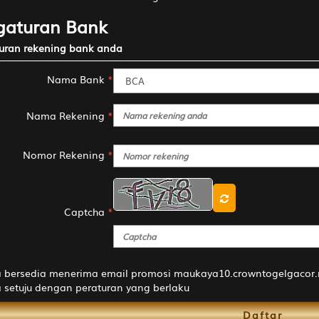
gaturan Bank
uran rekening bank anda
Nama Bank
*
Nama Rekening
*
Nomor Rekening
*
Captcha
*
 bersedia menerima email promosi maukaya10.crowntogelgacor.
 setuju dengan peraturan yang berlaku
Daftar