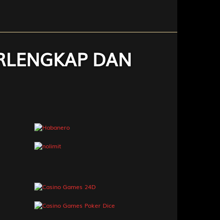
RLENGKAP DAN