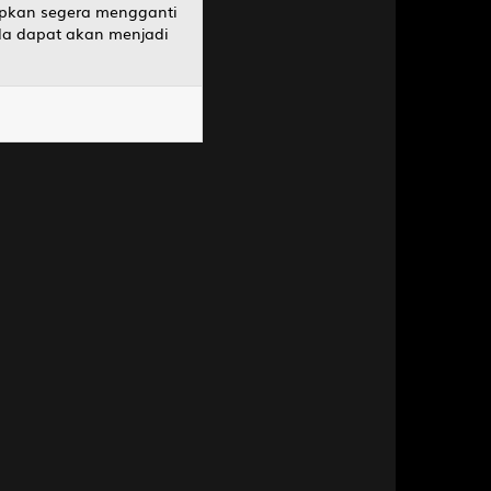
apkan segera mengganti
da dapat akan menjadi