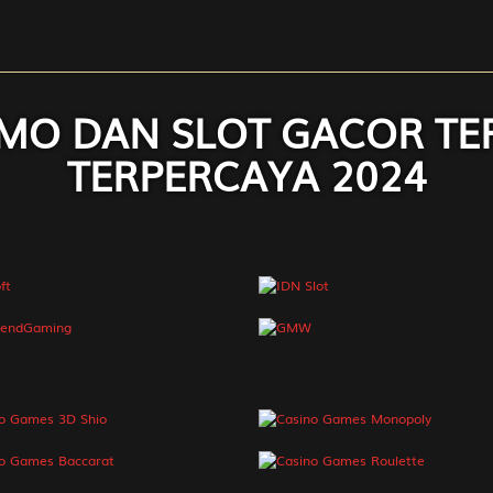
EMO DAN SLOT GACOR TE
TERPERCAYA 2024