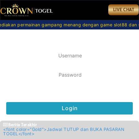
LIVE CHAT
yediakan permainan gampang menang dengan game slot88 dan s
Silahkan login untuk mulai bermain
Show Password
Lite Mode
Lupa password?
Login
Berita Terakhir
<font color="Gold">Jadwal TUTUP dan BUKA PASARAN
TOGEL</font>