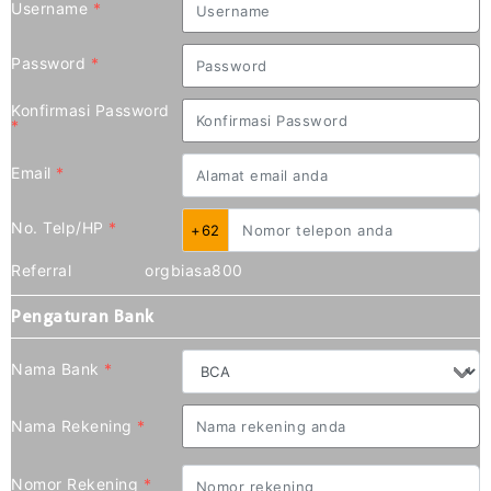
Username
*
Password
*
Konfirmasi Password
*
Email
*
No. Telp/HP
*
+62
Referral
orgbiasa800
Pengaturan Bank
Nama Bank
*
Nama Rekening
*
Nomor Rekening
*