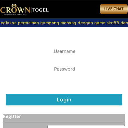
LIVE CHAT
nyediakan permainan gampang menang dengan game slot88 dan 
Silahkan login untuk mulai bermain
Show Password
Lite Mode
Login
Register